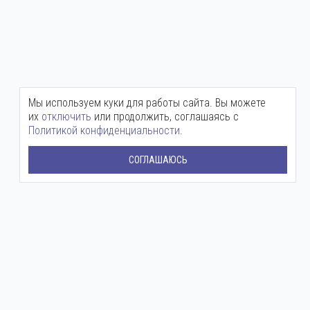
Мы используем куки для работы сайта. Вы можете
их
отключить
или продолжить, соглашаясь с
Политикой конфиденциальности
.
СОГЛАШАЮСЬ
Центральный офис:
+7 (800) 511-12-72
mail@ingenium-company.ru
ул. Инженерная, 16
Представительство в Москве:
+7 (800) 511 12 72
moscow@ingenium-company.ru