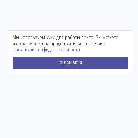
Мы используем куки для работы сайта. Вы можете
их
отключить
или продолжить, соглашаясь с
Политикой конфиденциальности
.
СОГЛАШАЮСЬ
Центральный офис:
+7 (800) 511-12-72
mail@ingenium-company.ru
ул. Инженерная, 16
Представительство в Москве:
+7 (800) 511 12 72
moscow@ingenium-company.ru
Дмитровское шоссе, 71Б
Сервисная служба: