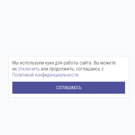
Мы используем куки для работы сайта. Вы можете
их
отключить
или продолжить, соглашаясь с
Политикой конфиденциальности
.
СОГЛАШАЮСЬ
Центральный офис:
+7 (800) 511-12-72
mail@ingenium-company.ru
ул. Инженерная, 16