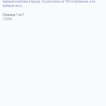
ледовый комплекс в Крыму. Он рассчитан на 700 спортсменов, а на
трибунах могу...
Страница 1 из 7
‹
1
2
3
4
5
›