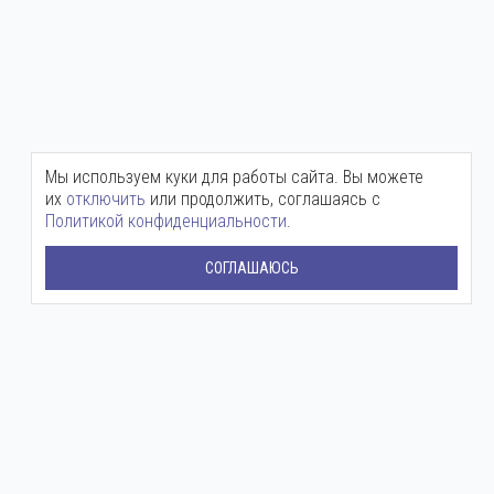
Мы используем куки для работы сайта. Вы можете
их
отключить
или продолжить, соглашаясь с
Политикой конфиденциальности
.
СОГЛАШАЮСЬ
Центральный офис:
+7 (800) 511-12-72
mail@ingenium-company.ru
ул. Инженерная, 16
Представительство в Москве:
+7 (800) 511 12 72