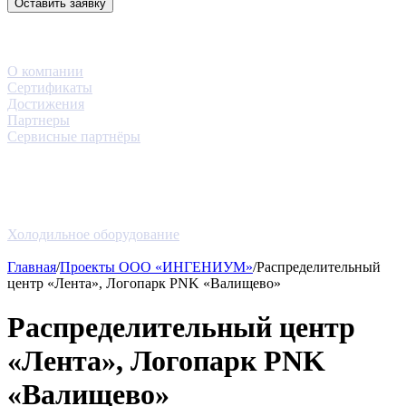
Оставить заявку
3D-тур
Компания
О компании
Сертификаты
Достижения
Партнеры
Сервисные партнёры
Услуги
Проекты
Новости
Блог
Оборудование
Холодильное оборудование
Контакты
Главная
/
Проекты ООО «ИНГЕНИУМ»
/
Распределительный
центр «Лента», Логопарк PNK «Валищево»
Распределительный центр
«Лента», Логопарк PNK
«Валищево»