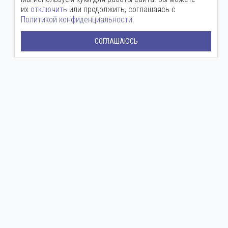
их
отключить
или продолжить, соглашаясь с
Политикой конфиденциальности
.
СОГЛАШАЮСЬ
Центральный офис:
+7 (800) 511-12-72
mail@ingenium-company.ru
ул. Инженерная, 16
Представительство в Москве:
+7 (800) 511 12 72
moscow@ingenium-company.ru
Дмитровское шоссе, 71Б
Сервисная служба:
+7 (988) 513-03-15
Круглосуточный
ЗАДАТЬ ВОПРОС
С ТОЧНОСТЬЮ НА КАЖДОМ ЭТАПЕ!
Компания