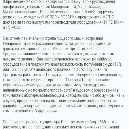
В прошедшем 27 октября заседании приняли участие руководители
профильных департаментов Минпромторга, Минсельхоза,
Минэкономразвития, Росагролизинга, члены рабочей подгруппы,
региональных отделений «ОПОРЫ РОССИИ», представители МСП. С
докладами также выступили производители оборудования «ИНГЕНИУМ»
и «АГРОС».
Как отметила начальник отдела пищевого машиностроения
Департамента сельскохозяйственного, пищевого и строительно-
дорожного машиностроения Минпромторга России Светлана
Проданова, министерством реализовывается отдельная программа
льготного лизинга. Она распространяется только на российское
оборудование и предусматривает возможность получения скидки 10%
или 15% при уплате авансового платежа по договору лизинга.
Программа работает с 2017 года и в проекте бюджета на следующий год
также заложено ее финансирование. Светлана Проданова также
обратила внимание участников на новую меру господдержки,
направленную на покрытие потребностей в судовом оборудовании в
том, числе рыбоперерабатывающем, холодильном и рыбомучном. Речь
о субсидировании затрат на выполнение комплексных проектов по
разработке, созданию и внедрению в серийное производство судового
комплектующего оборудования.
Советник генерального директора Росагролизинга Андрей Монахов
рассказал, что за последние несколько лет компания инвестировала