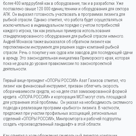
более 400 млрд рублей как в оборудование, так и в разработки. Уже
поставлено свыше 120 000 единиц техники и оборудования для сектора
АПК. Он выразил готовность участвовать в программах лизинга для
рыбной отрасли. Однако отметил, что работа будет осуществляться
исключительно в индивидуальном порядке с учетом потребностей
каждого игрока, так как реальных примеров использования
стандартизированного оборудования для рыбной отрасли немного.
Андрей Монахов также высказался об обратном лизинге как
перспективном инструменте для решения задач компаний рыбной
отрасли. Речь о покупке у них судов или заводов для последующей сдачи
в аренду. Это законодательная инициатива Приморского края, которая
пока не дошла до уровня правкомиссии по законопроектной
деятельности.
Первый вице-президент «ОПОРЫ РОССИИ» Азат Газизов отметил, что
лизинг как финансовый инструмент, призван облегчить скорость
оборачиваемости средств, но на деле стал замаскированной формой
кредита. «ОПОРА РОССИИ» и корпорация МСП могут стать площадкой
для устранения этой проблемы. Он указал на необходимость системного
подхода к реализации программ «рыбного» лизинга. В частности,
предложил при участии профильных ассоциаций, региональных
отделений «ОПОРЫ РОССИИ», Минпромторга и рабочей подгруппы
создать «производственный ландшафт» в этой области.
Как отметил в ходе обсуждения генеральный директор компании